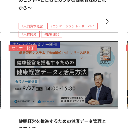
から～
#人的資本経営
#エンゲージメント・サーベイ
#人材開発
#組織開発
セミナー終了
健康経営を推進するための健康データ管理と