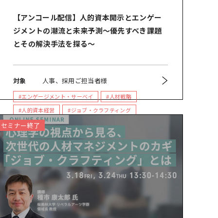
【アンコール配信】人的資本開示とエンゲー
ジメントの潮流と未来予測～優先すべき課題
とその解決手法を探る～
対象
人事、採用ご担当者様
#エンゲージメント・サーベイ
#人材戦略
#人的資本経営
#ジョブ・クラフティング
#人材開発
#組織開発
セミナー終了